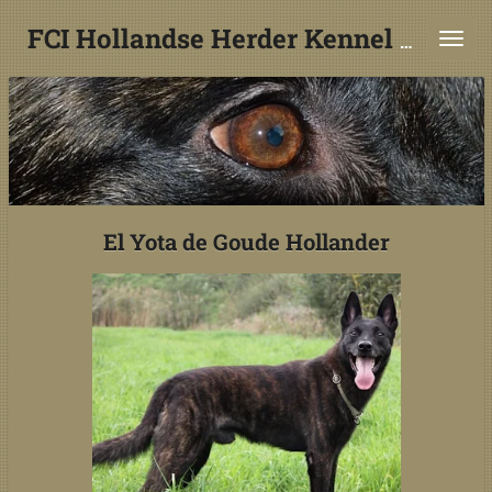
Ga
FCI Hollandse Herder Kennel De Goude Hollander
direct
naar
de
hoofdinhoud
El Yota de Goude Hollander